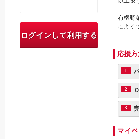
以上扱
有機野
によく
ログインして利用する
応援方
1
2
3
マイペ