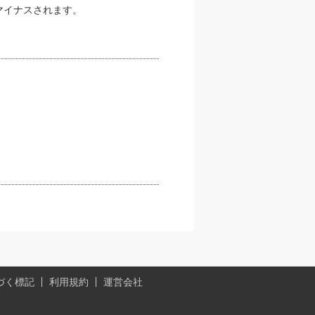
マイナスされます。
。
づく標記
利用規約
運営会社