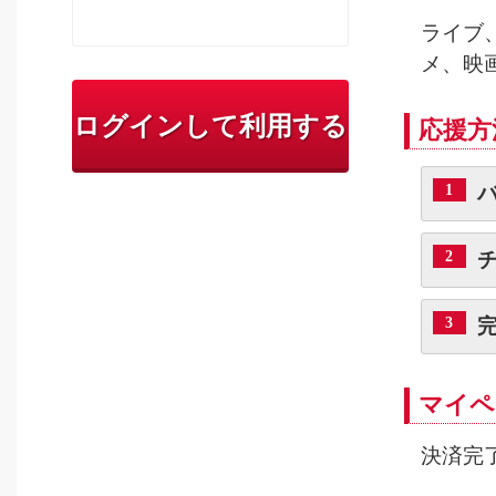
ライブ
メ、映
ログインして利用する
応援方
1
2
3
マイペ
決済完