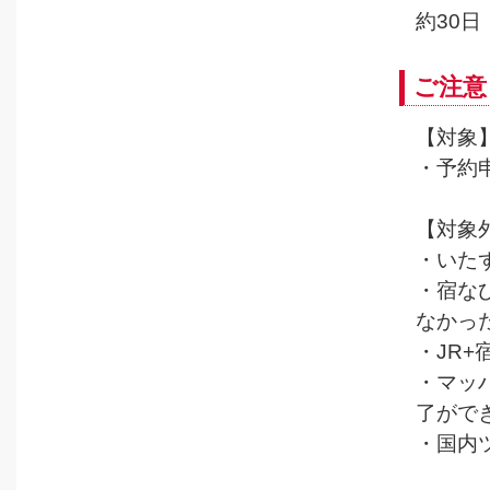
約30日
ご注意
【対象
・予約
【対象
・いた
・宿な
なかっ
・JR
・マッ
了がで
・国内