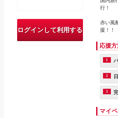
国内旅
行！
赤い風
ログインして利用する
援！！
応援方
1
2
3
マイペ