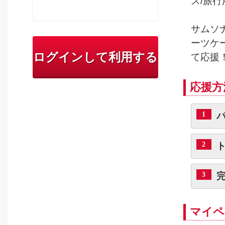
ス/旅
サムソ
ーツケ
ログインして利用する
て応援
応援方
1
2
3
マイペ