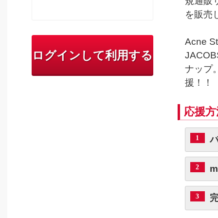
規通販
を販売
Acne 
ログインして利用する
JACO
ナップ
援！！
応援方
1
2
m
3