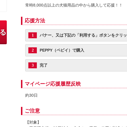
常時8,000点以上の犬猫用品の中から購入して応援！！
応援方法
る
バナー、又は下記の「利用する」ボタンをクリッ
1
PEPPY（ペピイ）で購入
2
完了
3
マイページ応援履歴反映
約30日
ご注意
【対象】